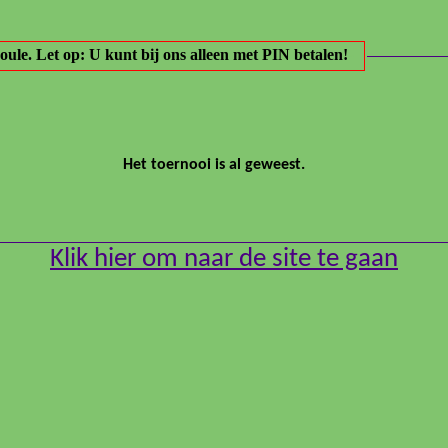
4 partijen op basis van tijd, na 2 partijen A en B poule. Let op: U kunt bij ons alleen met PIN betalen!
----------
Het toernooi is al geweest.
Klik hier om naar de site te gaan