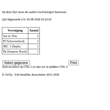
Op deze lijst staan de oudste inschrijvingen bovenaan.
Lijst bijgewerkt t/m 10-08-2026 03:32:43
Vereniging
Aantal
Sur la Tête
2
PCSchoonebeek
2
JBC `t Dupke
1
De Emmese Boule
1
Druk na Select op CTRL-C en dan om te plakken CTRL-V
© OnTip - Erik Hendrikx, Bunschoten 2011-2026