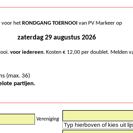
n voor het
RONDGANG TOERNOOI
van PV Markeer op
zaterdag 29 augustus 2026
nooi.
voor iedereen
. Kosten € 12,00 per doublet. Melden vanaf 09:30. Spelen vanaf 10:30. Prijzen in
Aantal inschrijvingen tot nu toe : 29 doublet teams (max. 36)
graal 4 voorgelote partijen.
Vereniging