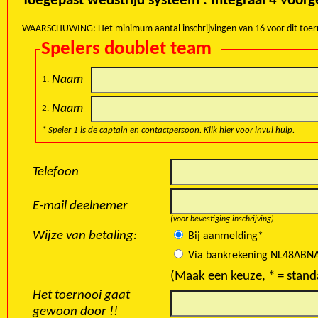
Toegepast wedstrijd systeem : Inte
WAARSCHUWING: Het minimum aantal inschrijvingen van 16 voor dit toernooi i
Spelers doublet team
Naam
1.
Naam
2.
* Speler 1 is de captain en contactpersoon. Klik hier voor invul hulp.
Telefoon
E-mail deelnemer
(voor bevestiging inschrijving)
Wijze van betaling:
Bij aanmelding*
Via bankrekening NL48ABNA
(Maak een keuze, * = stand
Het toernooi gaat
gewoon door !!