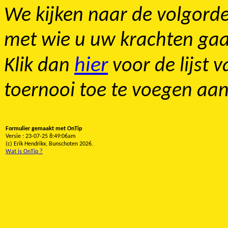
We kijken naar de volgorde
met wie u uw krachten gaa
hier
Klik dan
voor de lijst 
toernooi toe te voegen aa
Formulier gemaakt met OnTip
Versie : 23-07-25 8:49:06am
(c) Erik Hendrikx, Bunschoten 2026.
Wat is OnTip ?