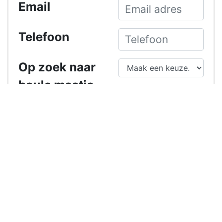
Email
Telefoon
Op zoek naar
boule maatje
of reserve?
Vraag of
opmerkingen
Ik ben geen
6744