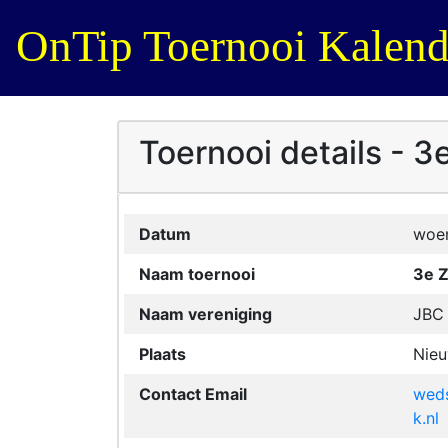
OnTip Toernooi Kalend
Toernooi details 
Datum
woen
Naam toernooi
3e 
Naam vereniging
JBC 
Plaats
Nieu
Contact Email
weds
k.nl