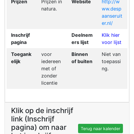
Prijzen
Prijzen in
Website
http://w
natura.
ww.desp
aanseruit
er.nl/
Inschrijf
Deelnem
Klik hier
pagina
ers lijst
voor lijst
Toegank
voor
Binnen
Niet van
elijk
iedereen
of buiten
toepassi
met of
ng.
zonder
licentie
Klik op de inschrijf
link (Inschrijf
pagina) om naar
Terug naar kalender