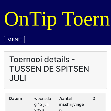
OnTip Toern
MENU
Toernooi details -
TUSSEN DE SPITSEN
JULI
Datum
woensda
Aantal
0
g 15 juli
inschrijvinge
2026
n