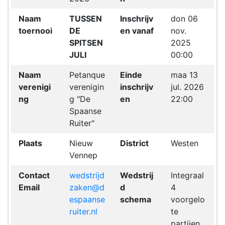
Naam
TUSSEN
Inschrijv
don 06
toernooi
DE
en vanaf
nov.
SPITSEN
2025
JULI
00:00
Naam
Petanque
Einde
maa 13
verenigi
verenigin
inschrijv
jul. 2026
ng
g "De
en
22:00
Spaanse
Ruiter"
Plaats
Nieuw
District
Westen
Vennep
Contact
wedstrijd
Wedstrij
Integraal
Email
zaken@d
d
4
espaanse
schema
voorgelo
ruiter.nl
te
partijen