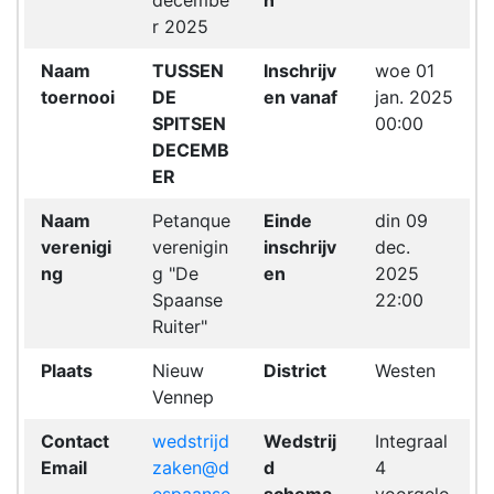
decembe
n
r 2025
Naam
TUSSEN
Inschrijv
woe 01
toernooi
DE
en vanaf
jan. 2025
SPITSEN
00:00
DECEMB
ER
Naam
Petanque
Einde
din 09
verenigi
verenigin
inschrijv
dec.
ng
g "De
en
2025
Spaanse
22:00
Ruiter"
Plaats
Nieuw
District
Westen
Vennep
Contact
wedstrijd
Wedstrij
Integraal
Email
zaken@d
d
4