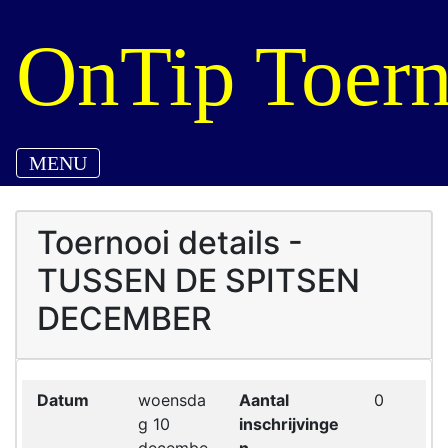
OnTip Toern
MENU
Toernooi details -
TUSSEN DE SPITSEN
DECEMBER
Datum
woensda
Aantal
0
g 10
inschrijvinge