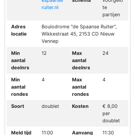
espaanse
schema
voorgelo
ruiter.nl
te
partijen
Adres
Boulodrome "de Spaanse Ruiter",
locatie
Wikkestraat 45, 2153 CD Nieuw
Vennep
Min
12
Max
24
aantal
aantal
deelnrs
deelnrs
Min
4
Max
4
aantal
aantal
rondes
rondes
Soort
doublet
Kosten
€ 8,00
per
doublet
Meld tijd
11:00
Aanvang
11:30