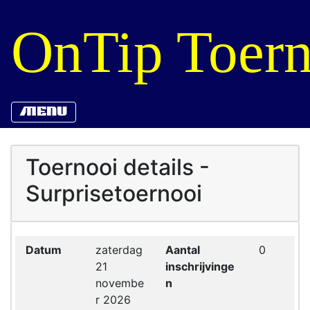
OnTip Toern
MENU
Toernooi details -
Surprisetoernooi
Datum
zaterdag
Aantal
0
21
inschrijvinge
novembe
n
r 2026