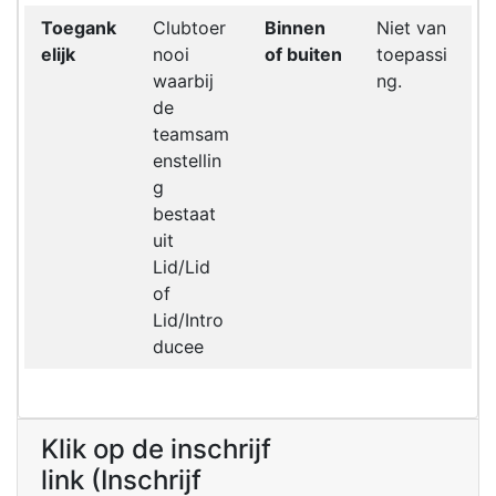
Toegank
Clubtoer
Binnen
Niet van
elijk
nooi
of buiten
toepassi
waarbij
ng.
de
teamsam
enstellin
g
bestaat
uit
Lid/Lid
of
Lid/Intro
ducee
Klik op de inschrijf
link (Inschrijf