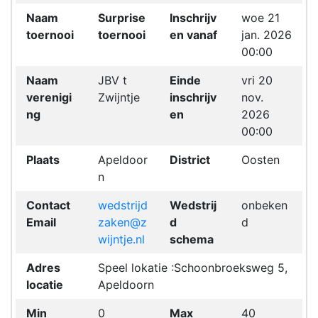
Naam
Surprise
Inschrijv
woe 21
toernooi
toernooi
en vanaf
jan. 2026
00:00
Naam
JBV t
Einde
vri 20
verenigi
Zwijntje
inschrijv
nov.
ng
en
2026
00:00
Plaats
Apeldoor
District
Oosten
n
Contact
wedstrijd
Wedstrij
onbeken
Email
zaken@z
d
d
wijntje.nl
schema
Adres
Speel lokatie :Schoonbroeksweg 5,
locatie
Apeldoorn
Min
0
Max
40