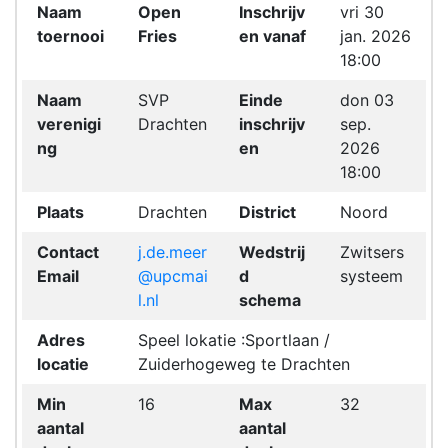
Naam
Open
Inschrijv
vri 30
toernooi
Fries
en vanaf
jan. 2026
18:00
Naam
SVP
Einde
don 03
verenigi
Drachten
inschrijv
sep.
ng
en
2026
18:00
Plaats
Drachten
District
Noord
Contact
j.de.meer
Wedstrij
Zwitsers
Email
@upcmai
d
systeem
l.nl
schema
Adres
Speel lokatie :Sportlaan /
locatie
Zuiderhogeweg te Drachten
Min
16
Max
32
aantal
aantal