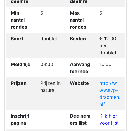
deelnrs
deelnrs
Min
5
Max
5
aantal
aantal
rondes
rondes
Soort
doublet
Kosten
€ 12.00
per
doublet
Meld tijd
09:30
Aanvang
10:00
toernooi
Prijzen
Prijzen in
Website
http://w
natura.
ww.svp-
drachten.
nl/
Inschrijf
Deelnem
Klik hier
pagina
ers lijst
voor lijst