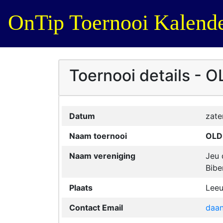
OnTip Toernooi Kalend
Toernooi details 
Datum
zate
Naam toernooi
OLD
Naam vereniging
Jeu 
Bibe
Plaats
Lee
Contact Email
daa