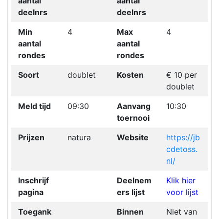
aantal
aantal
deelnrs
deelnrs
Min
4
Max
4
aantal
aantal
rondes
rondes
Soort
doublet
Kosten
€ 10 per
doublet
Meld tijd
09:30
Aanvang
10:30
toernooi
Prijzen
natura
Website
https://jb
cdetoss.
nl/
Inschrijf
Deelnem
Klik hier
pagina
ers lijst
voor lijst
Toegank
Binnen
Niet van