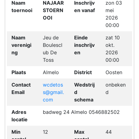
Naam
NAJAAR
Inschrijv
zon 03
toernooi
STOERN
en vanaf
mei
OOI
2026
00:00
Naam
Jeu de
Einde
zat 10
verenigi
Boulescl
inschrijv
okt.
ng
ub De
en
2026
Toss
00:00
Plaats
Almelo
District
Oosten
Contact
wcdetos
Wedstrij
onbeken
Email
s@gmail.
d
d
com
schema
Adres
badweg 24 Almelo 0546882502
locatie
Min
12
Max
44