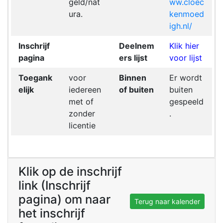
geld/nat
ww.cloec
ura.
kenmoed
igh.nl/
Inschrijf
Deelnem
Klik hier
pagina
ers lijst
voor lijst
Toegank
voor
Binnen
Er wordt
elijk
iedereen
of buiten
buiten
met of
gespeeld
zonder
.
licentie
Klik op de inschrijf
link (Inschrijf
pagina) om naar
Terug naar kalender
het inschrijf