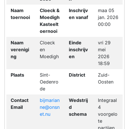
Naam
Cloeck &
Inschrijv
maa 05
toernooi
Moedigh
en vanaf
jan. 2026
Kasteelt
00:00
oernooi
Naam
Cloeck
Einde
vri 29
verenigi
en
inschrijv
mei
ng
Moedigh
en
2026
18:59
Plaats
Sint-
District
Zuid-
Oedenro
Oosten
de
Contact
bijmarian
Wedstrij
Integraal
Email
ne@onsn
d
4
et.nu
schema
voorgelo
te
partijen