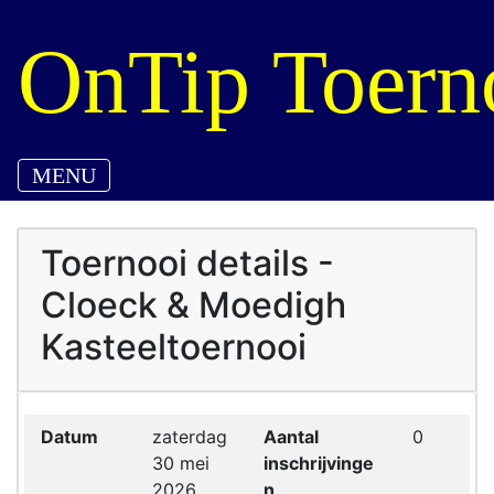
OnTip Toern
MENU
Toernooi details -
Cloeck & Moedigh
Kasteeltoernooi
Datum
zaterdag
Aantal
0
30 mei
inschrijvinge
2026
n