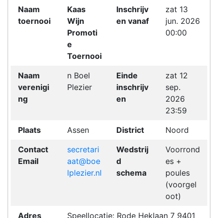
Naam
Kaas
Inschrijv
zat 13
toernooi
Wijn
en vanaf
jun. 2026
Promoti
00:00
e
Toernooi
Naam
n Boel
Einde
zat 12
verenigi
Plezier
inschrijv
sep.
ng
en
2026
23:59
Plaats
Assen
District
Noord
Contact
secretari
Wedstrij
Voorrond
Email
aat@boe
d
es +
lplezier.nl
schema
poules
(voorgel
oot)
Adres
Speellocatie: Rode Heklaan 7 9401