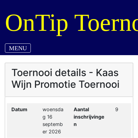
OnTip Toerno
MENU
Toernooi details - Kaas
Wijn Promotie Toernooi
Datum
woensda
Aantal
9
g 16
inschrijvinge
septemb
n
er 2026