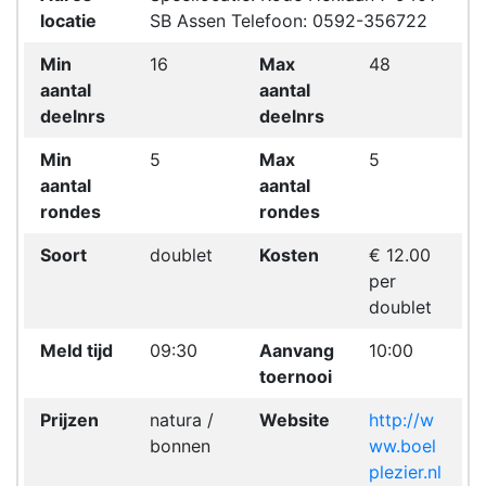
locatie
SB Assen Telefoon: 0592-356722
Min
16
Max
48
aantal
aantal
deelnrs
deelnrs
Min
5
Max
5
aantal
aantal
rondes
rondes
Soort
doublet
Kosten
€ 12.00
per
doublet
Meld tijd
09:30
Aanvang
10:00
toernooi
Prijzen
natura /
Website
http://w
bonnen
ww.boel
plezier.nl