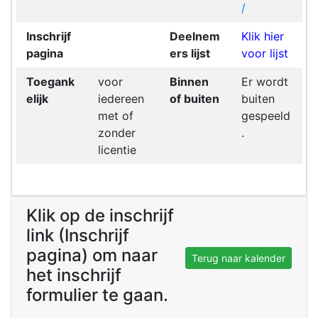
/
Inschrijf
Deelnem
Klik hier
pagina
ers lijst
voor lijst
Toegank
voor
Binnen
Er wordt
elijk
iedereen
of buiten
buiten
met of
gespeeld
zonder
.
licentie
Klik op de inschrijf
link (Inschrijf
pagina) om naar
Terug naar kalender
het inschrijf
formulier te gaan.