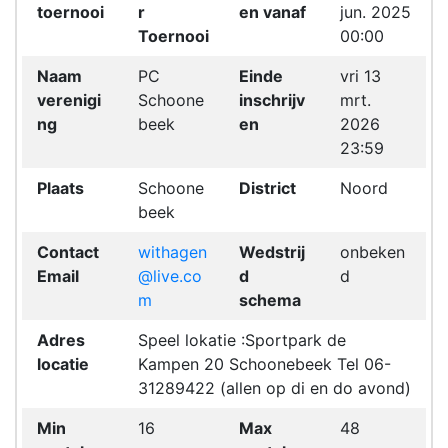
toernooi
r
en vanaf
jun. 2025
Toernooi
00:00
Naam
PC
Einde
vri 13
verenigi
Schoone
inschrijv
mrt.
ng
beek
en
2026
23:59
Plaats
Schoone
District
Noord
beek
Contact
withagen
Wedstrij
onbeken
Email
@live.co
d
d
m
schema
Adres
Speel lokatie :Sportpark de
locatie
Kampen 20 Schoonebeek Tel 06-
31289422 (allen op di en do avond)
Min
16
Max
48