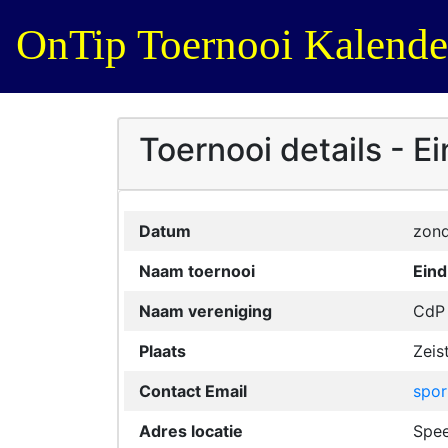
OnTip Toernooi Kalende
Toernooi details - E
Datum
zon
Naam toernooi
Eind
Naam vereniging
CdP 
Plaats
Zeis
Contact Email
spor
Adres locatie
Spee