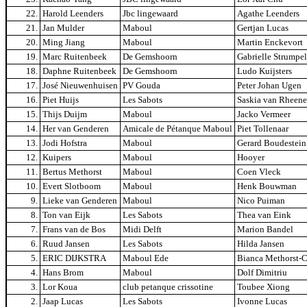
22.
Harold Leenders
Jbc lingewaard
Agathe Leenders
21.
Jan Mulder
Maboul
Gertjan Lucas
20.
Ming Jiang
Maboul
Martin Enckevort
19.
Marc Ruitenbeek
De Gemshoorn
Gabrielle Strumpel
18.
Daphne Ruitenbeek
De Gemshoorn
Ludo Kuijsters
17.
José Nieuwenhuisen
PV Gouda
Peter Johan Ugen
16.
Piet Huijs
Les Sabots
Saskia van Rheen
15.
Thijs Duijm
Maboul
Jacko Vermeer
14.
Her van Genderen
Amicale de Pétanque Maboul
Piet Tollenaar
13.
Jodi Hofstra
Maboul
Gerard Boudestein
12.
Kuipers
Maboul
Hooyer
11.
Bertus Methorst
Maboul
Coen Vleck
10.
Evert Slotboom
Maboul
Henk Bouwman
9.
Lieke van Genderen
Maboul
Nico Puiman
8.
Ton van Eijk
Les Sabots
Thea van Eink
7.
Frans van de Bos
Midi Delft
Marion Bandel
6.
Ruud Jansen
Les Sabots
Hilda Jansen
5.
ERIC DIJKSTRA
Maboul Ede
Bianca Methorst-
4.
Hans Brom
Maboul
Dolf Dimitriu
3.
Lor Koua
club petanque crissotine
Toubee Xiong
2.
Jaap Lucas
Les Sabots
Ivonne Lucas