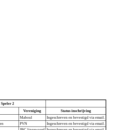
Speler 2
Vereniging
Status inschrijving
Maboul
Ingeschreven en bevestigd via email.
len
PVN
Ingeschreven en bevestigd via email.
JBC lingewaard
Ingeschreven en bevestigd via email.