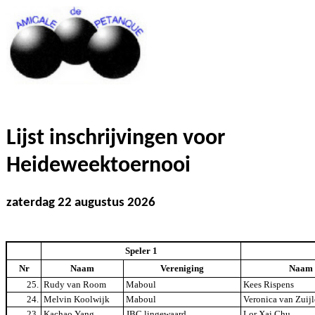
Lijst inschrijvingen voor
Heideweektoernooi
zaterdag 22 augustus 2026
Speler 1
Nr
Naam
Vereniging
Naam
25.
Rudy van Room
Maboul
Kees Rispens
24.
Melvin Koolwijk
Maboul
Veronica van Zuij
23.
Kachao Yang
JBC lingewaard
Lor Xai Chu