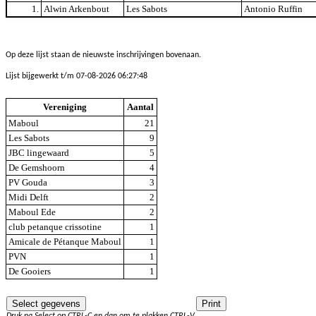
1.
Alwin Arkenbout
Les Sabots
Antonio Ruffin
Op deze lijst staan de nieuwste inschrijvingen bovenaan.
Lijst bijgewerkt t/m 07-08-2026 06:27:48
Vereniging
Aantal
Maboul
21
Les Sabots
9
JBC lingewaard
5
De Gemshoorn
4
PV Gouda
3
Midi Delft
2
Maboul Ede
2
club petanque crissotine
1
Amicale de Pétanque Maboul
1
PVN
1
De Gooiers
1