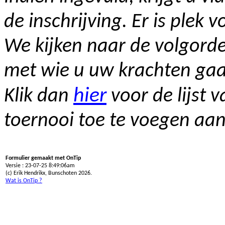
de inschrijving. Er is plek 
We kijken naar de volgorde
met wie u uw krachten gaa
hier
Klik dan
voor de lijst 
toernooi toe te voegen aa
Formulier gemaakt met OnTip
Versie : 23-07-25 8:49:06am
(c) Erik Hendrikx, Bunschoten 2026.
Wat is OnTip ?