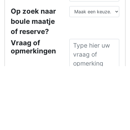
Op zoek naar
boule maatje
of reserve?
Vraag of
opmerkingen
Ik ben geen
7796
robot
Beschikbare spelers