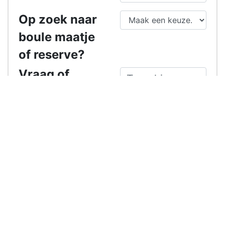
Op zoek naar
boule maatje
of reserve?
Vraag of
opmerkingen
Ik ben geen
8959
robot
Beschikbare spelers