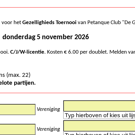
n voor het
Gezellighieds Toernooi
donderdag 5 november 2026
nooi.
C/J/W-licentie
. Kosten € 6.00 per doublet. Melden vanaf 10:00. Spelen vanaf 10:30.
Aantal inschrijvingen tot nu toe : 18 doublet teams (max. 22)
graal 4 voorgelote partijen.
Vereniging
Vereniging