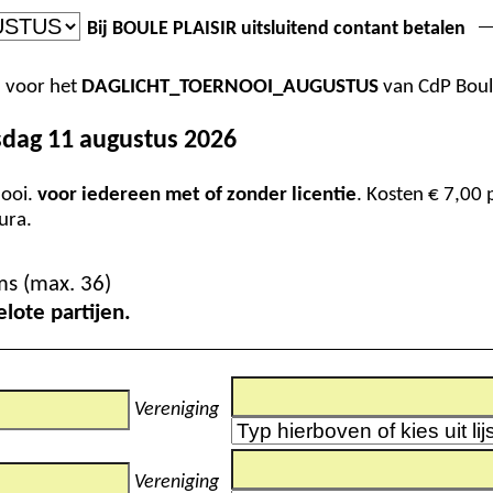
Bij BOULE PLAISIR uitsluitend contant betalen
n voor het
DAGLICHT_TOERNOOI_AUGUSTUS
sdag 11 augustus 2026
nooi.
voor iedereen met of zonder licentie
. Kosten € 7,00 per doublet.
en in natura.
Aantal inschrijvingen tot nu toe : 35 doublet teams (max. 36)
graal 4 voorgelote partijen.
Vereniging
Vereniging